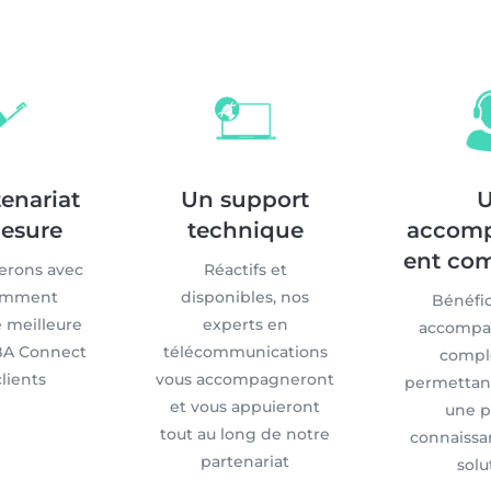
enariat
Un support
esure
technique
accom
ent co
erons avec
Réactifs et
omment
disponibles, nos
Bénéfic
e meilleure
experts en
accomp
 BA Connect
télécommunications
compl
clients
vous accompagneront
permettant
et vous appuieront
une p
tout au long de notre
connaissa
partenariat
solu