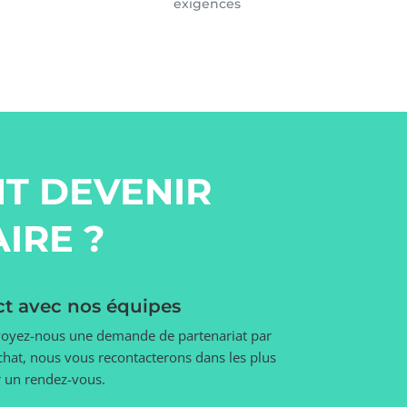
exigences
T DEVENIR
IRE ?
ct avec nos équipes
oyez-nous une demande de partenariat par
tchat, nous vous recontacterons dans les plus
er un rendez-vous.