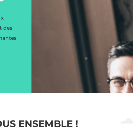
ux
t des
rmantes
US ENSEMBLE !