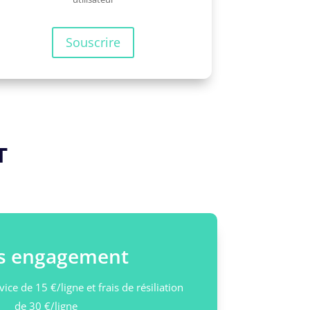
Souscrire
T
s engagement
vice de 15 €/ligne et frais de résiliation
de 30 €/ligne