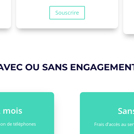
Souscrire
AVEC OU SANS ENGAGEMEN
 mois
San
ation de téléphones
Frais d’accès au ser