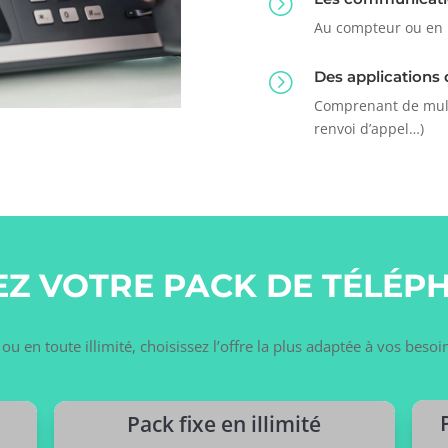
=
Au compteur ou en il
Des applications 
=
Comprenant de multi
renvoi d’appel…)
EZ VOTRE PACK DE TÉLÉPH
u en toute illimité, choisissez l’offre la plus adaptée à vos beso
Pack fixe en illimité