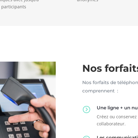
 participants
Nos forfai
Nos forfaits de télépho
comprennent :
Une ligne + un n
=
Créez ou conservez
collaborateur.
Les communicatio