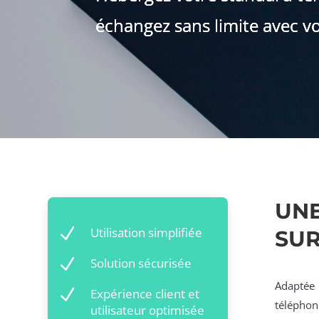
échangez sans limite avec vo
UNE
N
Utilisation simplifiée
SU
N
Solution sécurisée
Adaptée 
N
Expérience client et
téléphon
utilisateur optimisée