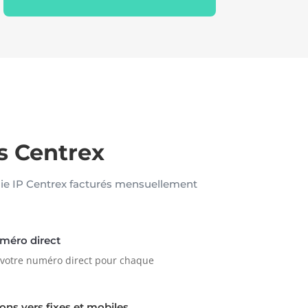
ts Centrex
nie IP Centrex facturés mensuellement
uméro direct
 votre numéro direct pour chaque
ns vers fixes et mobiles