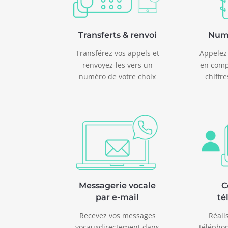
Transferts & renvoi
Num
Transférez vos appels et
Appelez
renvoyez-les vers un
en comp
numéro de votre choix
chiffr
Messagerie vocale
C
par e-mail
té
Recevez vos messages
Réali
vocauxdirectement dans
téléphon