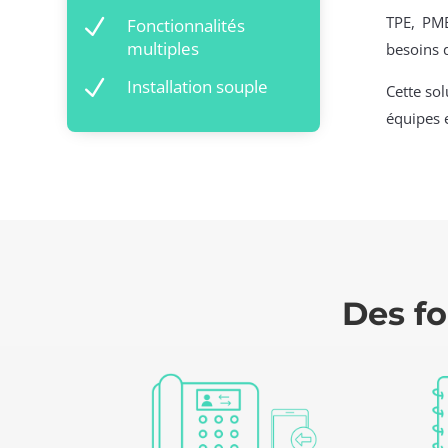
TPE, PME
N
Fonctionnalités
multiples
besoins 
N
Installation souple
Cette so
équipes 
Des fo