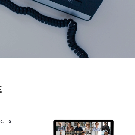
E
é, la