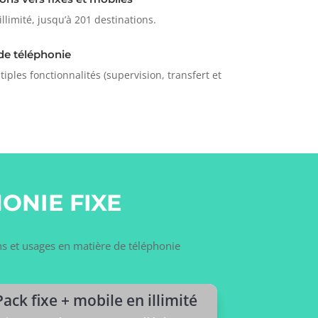
limité, jusqu’à 201 destinations.
de téléphonie
ples fonctionnalités (supervision, transfert et
ONIE FIXE
ins et usages en matière de téléphonie
Pack fixe + mobile en illimité