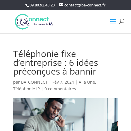
09.80.92.43.23
contact@ba-connect.fr
Téléphonie fixe
d’entreprise : 6 idées
préconçues à bannir
par
BA_CONNECT
|
Fév 7, 2024
|
À la Une
,
Téléphonie IP
|
0 commentaires