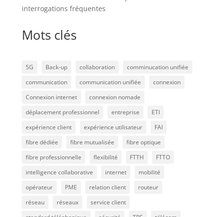
interrogations fréquentes
Mots clés
5G
Back-up
collaboration
comminucation unifiée
communication
communication unifiée
connexion
Connexion internet
connexion nomade
déplacement professionnel
entreprise
ETI
expérience client
expérience utilisateur
FAI
fibre dédiée
fibre mutualisée
fibre optique
fibre professionnelle
flexibilité
FTTH
FTTO
intelligence collaborative
internet
mobilité
opérateur
PME
relation client
routeur
réseau
réseaux
service client