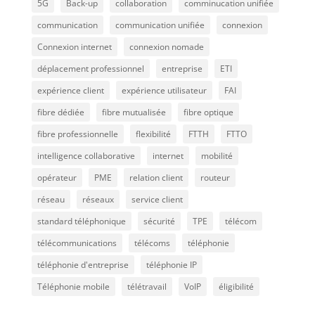
5G
Back-up
collaboration
comminucation unifiée
communication
communication unifiée
connexion
Connexion internet
connexion nomade
déplacement professionnel
entreprise
ETI
expérience client
expérience utilisateur
FAI
fibre dédiée
fibre mutualisée
fibre optique
fibre professionnelle
flexibilité
FTTH
FTTO
intelligence collaborative
internet
mobilité
opérateur
PME
relation client
routeur
réseau
réseaux
service client
standard téléphonique
sécurité
TPE
télécom
télécommunications
télécoms
téléphonie
téléphonie d'entreprise
téléphonie IP
Téléphonie mobile
télétravail
VoIP
éligibilité