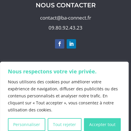
NOUS CONTACTER
contact@ba-connect.fr
09.80.92.43.23
S'abonner à notre newsletter
Nous respectons votre vie privée.
Nous utilisons des cookies pour améliorer votre
expérience de navigation, diffuser des publicités ou des
contenus personnalisés et analyser notre trafic. En
©2025 by
BA Info
cliquant sur « Tout accepter », vous consentez à notre
Mentions Légales
.
utilisation des cookies.
Politiques de confidentialité
.
Gestion des
données personnelles
.
CGV 2025
Personnaliser
Tout rejeter
Accepter tout