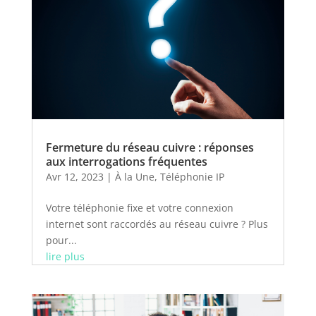
Fermeture du réseau cuivre : réponses
aux interrogations fréquentes
Avr 12, 2023
|
À la Une
,
Téléphonie IP
Votre téléphonie fixe et votre connexion
internet sont raccordés au réseau cuivre ? Plus
pour...
lire plus