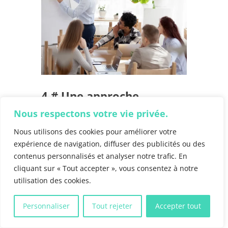
4 #
Une approche
commerciale qualitative
Nous respectons votre vie privée.
et personnalisée
Nous utilisons des cookies pour améliorer votre
expérience de navigation, diffuser des publicités ou des
Aujourd’hui, beaucoup d’entreprises
contenus personnalisés et analyser notre trafic. En
adoptent
une approche commerciale
cliquant sur « Tout accepter », vous consentez à notre
« multicanale ».
Elle consiste à l’utiliser,
utilisation des cookies.
de manière simultanée ou alternée,
différents canaux de contact pour
Personnaliser
Tout rejeter
Accepter tout
prospecter, pour contacter ou conseiller
des clients. L’objectif étant
d’améliorer la