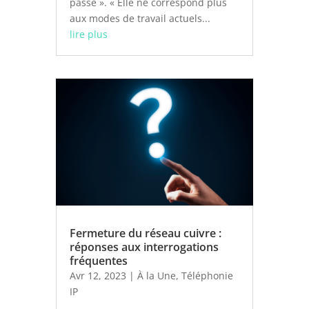
passé ». « Elle ne correspond plus
aux modes de travail actuels...
lire plus
Fermeture du réseau cuivre :
réponses aux interrogations
fréquentes
Avr 12, 2023
|
À la Une
,
Téléphonie
IP