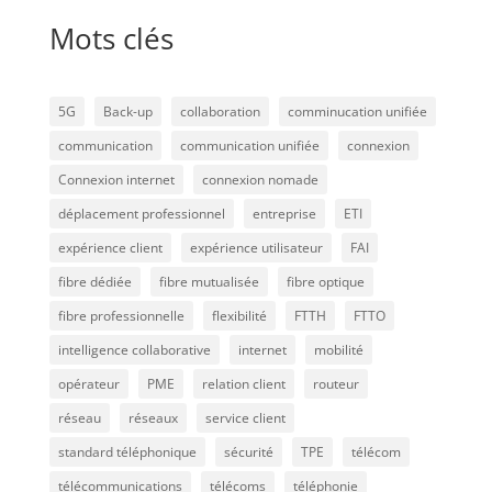
Mots clés
5G
Back-up
collaboration
comminucation unifiée
communication
communication unifiée
connexion
Connexion internet
connexion nomade
déplacement professionnel
entreprise
ETI
expérience client
expérience utilisateur
FAI
fibre dédiée
fibre mutualisée
fibre optique
fibre professionnelle
flexibilité
FTTH
FTTO
intelligence collaborative
internet
mobilité
opérateur
PME
relation client
routeur
réseau
réseaux
service client
standard téléphonique
sécurité
TPE
télécom
télécommunications
télécoms
téléphonie