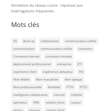
Fermeture du réseau cuivre : réponses aux
interrogations fréquentes
Mots clés
5G
Back-up
collaboration
comminucation unifiée
communication
communication unifiée
connexion
Connexion internet
connexion nomade
déplacement professionnel
entreprise
ETI
expérience client
expérience utilisateur
FAI
fibre dédiée
fibre mutualisée
fibre optique
fibre professionnelle
flexibilité
FTTH
FTTO
intelligence collaborative
internet
mobilité
opérateur
PME
relation client
routeur
réseau
réseaux
service client