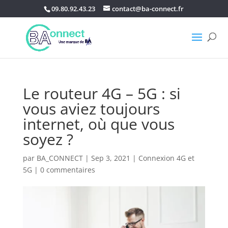
09.80.92.43.23
contact@ba-connect.fr
Le routeur 4G – 5G : si
vous aviez toujours
internet, où que vous
soyez ?
par
BA_CONNECT
|
Sep 3, 2021
|
Connexion 4G et
5G
|
0 commentaires