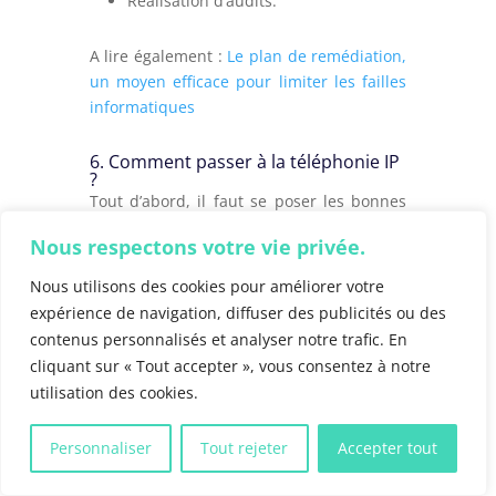
Réalisation d’audits.
A lire également :
Le plan de remédiation,
un moyen efficace pour limiter les failles
informatiques
6. Comment passer à la téléphonie IP
?
Tout d’abord, il faut se poser les bonnes
questions :
Nous respectons votre vie privée.
Votre matériel existant est-il
compatible ?
Il vous faut le matériel
Nous utilisons des cookies pour améliorer votre
nécessaire et le logiciel adapté
expérience de navigation, diffuser des publicités ou des
contenus personnalisés et analyser notre trafic. En
(appareils, câbles, routeurs,
cliquant sur « Tout accepter », vous consentez à notre
switches…). C’est l’occasion de
utilisation des cookies.
moderniser votre parc informatique.
Avez-vous une bande passante
Personnaliser
Tout rejeter
Accepter tout
suffisante ?
Il faut juste veiller à ce
que le niveau de bande passante soit