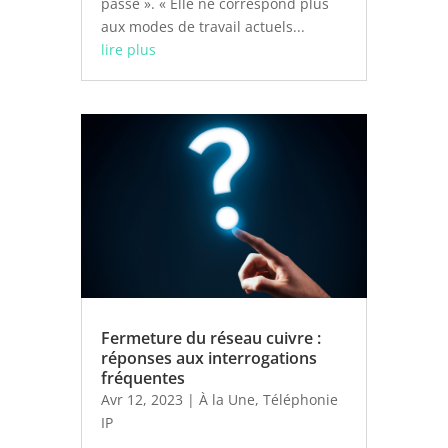
passé ». « Elle ne correspond plus
aux modes de travail actuels...
lire plus
Fermeture du réseau cuivre :
réponses aux interrogations
fréquentes
Avr 12, 2023
|
À la Une
,
Téléphonie
IP