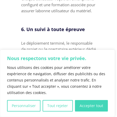
configuré et une formation associée pour
assurer labonne utilisateur du matériel.
6. Un suivi à toute épreuve
Le déploiement terminé, le responsable
de projet ou le prestataire extérieur dédié
à cette mission devra s’assurer de la
Nous respectons votre vie privée.
maintenance et du support technique de
la flotte mobile.
Nous utilisons des cookies pour améliorer votre
expérience de navigation, diffuser des publicités ou des
contenus personnalisés et analyser notre trafic. En
cliquant sur « Tout accepter », vous consentez à notre
Comment sécuriser votre flotte
utilisation des cookies.
mobile ?
L’utilisation quotidienne des terminaux
Personnaliser
Tout rejeter
Accepter tout
mobiles professionnels, oblige leur
sécurisation. Selon une étude réalisée par