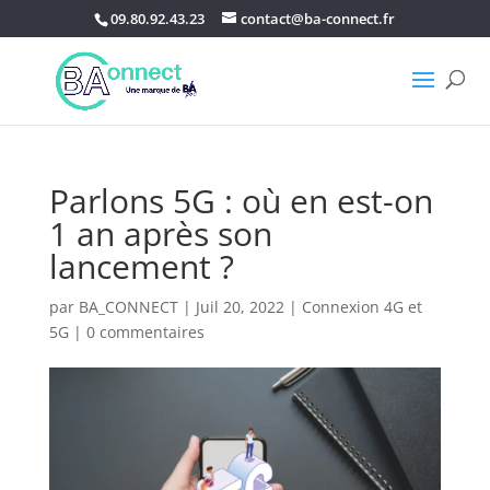
09.80.92.43.23
contact@ba-connect.fr
Parlons 5G : où en est-on
1 an après son
lancement ?
par
BA_CONNECT
|
Juil 20, 2022
|
Connexion 4G et
5G
|
0 commentaires