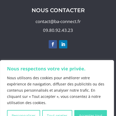
NOUS CONTACTER
contact@ba-connect.fr
09.80.92.43.23
Nous respectons votre vie privée.
S'abonner à notre newsletter
Nous utilisons des cookies pour améliorer votre
expérience de navigation, diffuser des publicités ou des
contenus personnalisés et analyser notre trafic. En
©2025 by
BA Info
cliquant sur « Tout accepter », vous consentez à notre
Mentions Légales
.
utilisation des cookies.
Politiques de confidentialité
.
Gestion des
données personnelles
.
CGV 2025
Personnaliser
Tout rejeter
Accepter tout