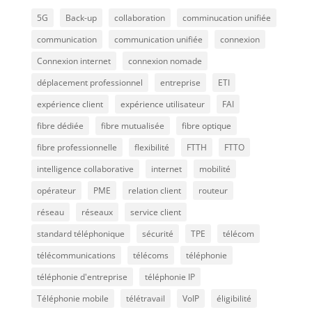
5G
Back-up
collaboration
comminucation unifiée
communication
communication unifiée
connexion
Connexion internet
connexion nomade
déplacement professionnel
entreprise
ETI
expérience client
expérience utilisateur
FAI
fibre dédiée
fibre mutualisée
fibre optique
fibre professionnelle
flexibilité
FTTH
FTTO
intelligence collaborative
internet
mobilité
opérateur
PME
relation client
routeur
réseau
réseaux
service client
standard téléphonique
sécurité
TPE
télécom
télécommunications
télécoms
téléphonie
téléphonie d'entreprise
téléphonie IP
Téléphonie mobile
télétravail
VoIP
éligibilité