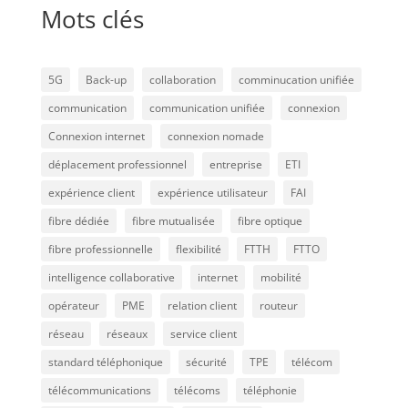
Mots clés
5G
Back-up
collaboration
comminucation unifiée
communication
communication unifiée
connexion
Connexion internet
connexion nomade
déplacement professionnel
entreprise
ETI
expérience client
expérience utilisateur
FAI
fibre dédiée
fibre mutualisée
fibre optique
fibre professionnelle
flexibilité
FTTH
FTTO
intelligence collaborative
internet
mobilité
opérateur
PME
relation client
routeur
réseau
réseaux
service client
standard téléphonique
sécurité
TPE
télécom
télécommunications
télécoms
téléphonie