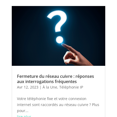
Fermeture du réseau cuivre : réponses
aux interrogations fréquentes
Avr 12, 2023
|
À la Une
,
Téléphonie IP
Votre téléphonie fixe et votre connexion
internet sont raccordés au réseau cuivre ? Plus
pour...
lire plus