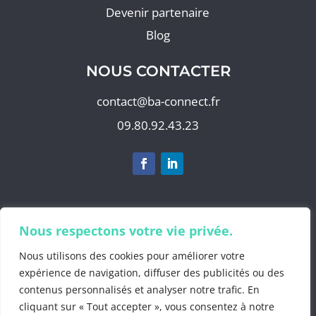
Devenir partenaire
Blog
NOUS CONTACTER
contact@ba-connect.fr
09.80.92.43.23
S'abonner à notre newsletter
Nous respectons votre vie privée.
Nous utilisons des cookies pour améliorer votre
expérience de navigation, diffuser des publicités ou des
contenus personnalisés et analyser notre trafic. En
©2025 by
BA Info
cliquant sur « Tout accepter », vous consentez à notre