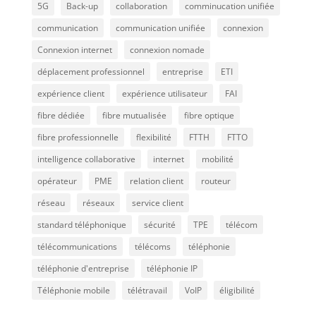
5G
Back-up
collaboration
comminucation unifiée
communication
communication unifiée
connexion
Connexion internet
connexion nomade
déplacement professionnel
entreprise
ETI
expérience client
expérience utilisateur
FAI
fibre dédiée
fibre mutualisée
fibre optique
fibre professionnelle
flexibilité
FTTH
FTTO
intelligence collaborative
internet
mobilité
opérateur
PME
relation client
routeur
réseau
réseaux
service client
standard téléphonique
sécurité
TPE
télécom
télécommunications
télécoms
téléphonie
téléphonie d'entreprise
téléphonie IP
Téléphonie mobile
télétravail
VoIP
éligibilité