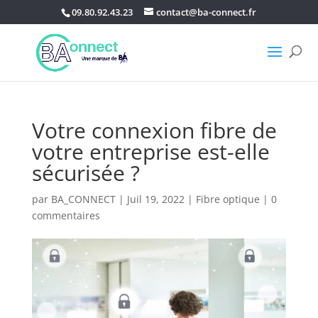
09.80.92.43.23
contact@ba-connect.fr
Votre connexion fibre de
votre entreprise est-elle
sécurisée ?
par
BA_CONNECT
|
Juil 19, 2022
|
Fibre optique
|
0
commentaires