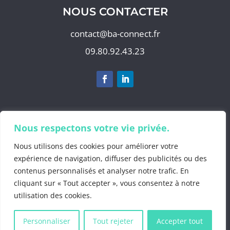
NOUS CONTACTER
contact@ba-connect.fr
09.80.92.43.23
S'abonner à notre newsletter
Nous respectons votre vie privée.
Nous utilisons des cookies pour améliorer votre
expérience de navigation, diffuser des publicités ou des
contenus personnalisés et analyser notre trafic. En
©2025 by
BA Info
cliquant sur « Tout accepter », vous consentez à notre
Mentions Légales
.
utilisation des cookies.
Politiques de confidentialité
.
Gestion des
données personnelles
.
CGV 2025
Personnaliser
Tout rejeter
Accepter tout