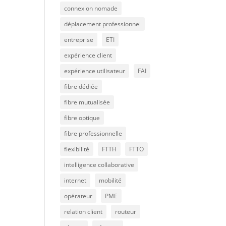
connexion nomade
déplacement professionnel
entreprise
ETI
expérience client
expérience utilisateur
FAI
fibre dédiée
fibre mutualisée
fibre optique
fibre professionnelle
flexibilité
FTTH
FTTO
intelligence collaborative
internet
mobilité
opérateur
PME
relation client
routeur