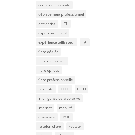
connexion nomade
déplacement professionnel
entreprise
ETI
expérience client
expérience utilisateur
FAI
fibre dédiée
fibre mutualisée
fibre optique
fibre professionnelle
flexibilité
FTTH
FTTO
intelligence collaborative
internet
mobilité
opérateur
PME
relation client
routeur