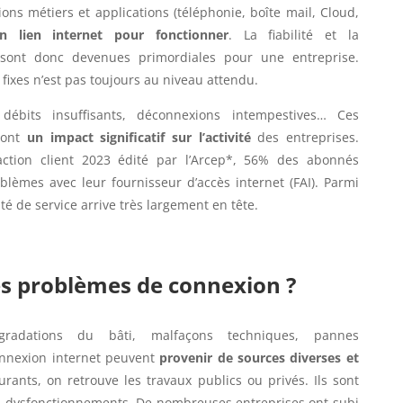
ns métiers et applications (téléphonie, boîte mail, Cloud,
un lien internet pour fonctionner
. La fiabilité et la
et sont donc devenues primordiales pour une entreprise.
fixes n’est pas toujours au niveau attendu.
 débits insuffisants, déconnexions intempestives… Ces
 ont
un impact significatif sur l’activité
des entreprises.
faction client 2023 édité par l’Arcep*, 56% des abonnés
blèmes avec leur fournisseur d’accès internet (FAI). Parmi
lité de service arrive très largement en tête.
es problèmes de connexion ?
gradations du bâti, malfaçons techniques, pannes
nnexion internet peuvent
provenir de sources diverses et
urants, on retrouve les travaux publics ou privés. Ils sont
es dysfonctionnements. De nombreuses entreprises ont subi