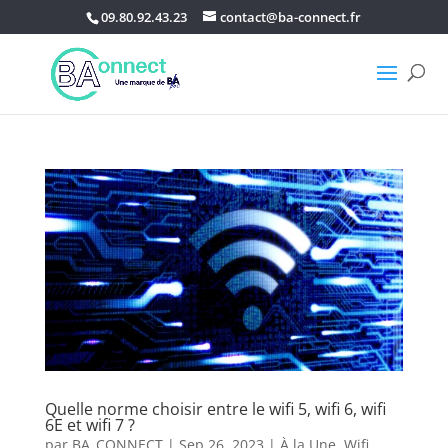
09.80.92.43.23
contact@ba-connect.fr
Quelle norme choisir entre le wifi 5, wifi 6, wifi
6E et wifi 7 ?
par
BA_CONNECT
|
Sep 26, 2023
|
À la Une
,
Wifi