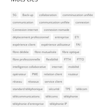
5G
Back-up
collaboration
comminucation unifiée
communication
communication unifiée
connexion
Connexion internet
connexion nomade
déplacement professionnel
entreprise
ETI
expérience client
expérience utilisateur
FAI
fibre dédiée
fibre mutualisée
fibre optique
fibre professionnelle
flexibilité
FTTH
FTTO
intelligence collaborative
internet
mobilité
opérateur
PME
relation client
routeur
réseau
réseaux
service client
standard téléphonique
sécurité
TPE
télécom
télécommunications
télécoms
téléphonie
téléphonie d'entreprise
téléphonie IP