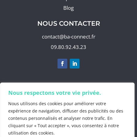
Blog
NOUS CONTACTER
contact@ba-connect.fr
09.80.92.43.23
S'abonner à notre newsletter
Nous respectons votre vie privée.
Nous utilisons des cookies pour améliorer votre
expérience de navigation, diffuser des publicités ou des
contenus personnalisés et analyser notre trafic. En
©2025 by
BA Info
cliquant sur « Tout accepter », vous consentez à notre
Mentions Légales
.
utilisation des cookies.