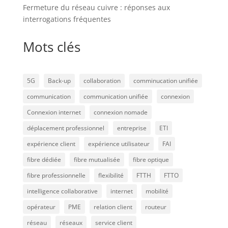
Fermeture du réseau cuivre : réponses aux
interrogations fréquentes
Mots clés
5G
Back-up
collaboration
comminucation unifiée
communication
communication unifiée
connexion
Connexion internet
connexion nomade
déplacement professionnel
entreprise
ETI
expérience client
expérience utilisateur
FAI
fibre dédiée
fibre mutualisée
fibre optique
fibre professionnelle
flexibilité
FTTH
FTTO
intelligence collaborative
internet
mobilité
opérateur
PME
relation client
routeur
réseau
réseaux
service client