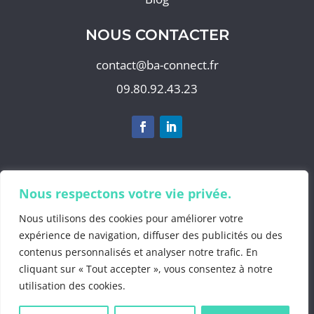
NOUS CONTACTER
contact@ba-connect.fr
09.80.92.43.23
S'abonner à notre newsletter
Nous respectons votre vie privée.
Nous utilisons des cookies pour améliorer votre
expérience de navigation, diffuser des publicités ou des
contenus personnalisés et analyser notre trafic. En
©2025 by
BA Info
cliquant sur « Tout accepter », vous consentez à notre
Mentions Légales
.
utilisation des cookies.
Politiques de confidentialité
.
Gestion des
données personnelles
.
CGV 2025