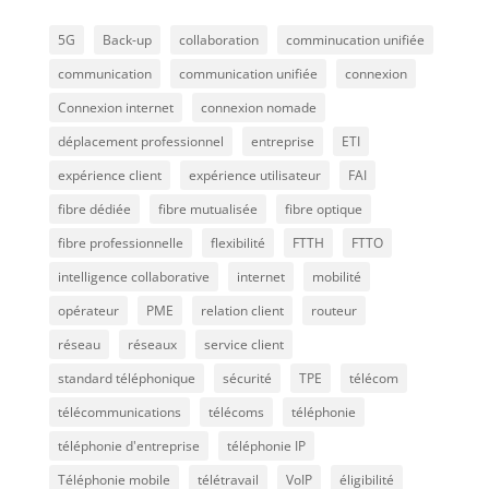
5G
Back-up
collaboration
comminucation unifiée
communication
communication unifiée
connexion
Connexion internet
connexion nomade
déplacement professionnel
entreprise
ETI
expérience client
expérience utilisateur
FAI
fibre dédiée
fibre mutualisée
fibre optique
fibre professionnelle
flexibilité
FTTH
FTTO
intelligence collaborative
internet
mobilité
opérateur
PME
relation client
routeur
réseau
réseaux
service client
standard téléphonique
sécurité
TPE
télécom
télécommunications
télécoms
téléphonie
téléphonie d'entreprise
téléphonie IP
Téléphonie mobile
télétravail
VoIP
éligibilité