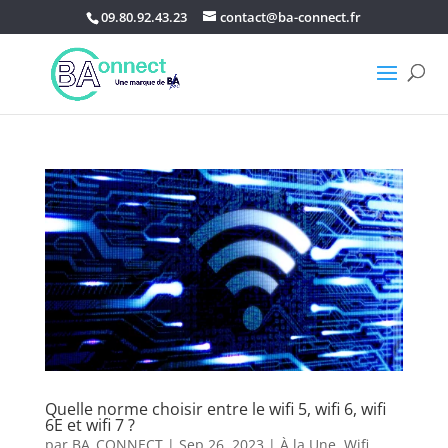
09.80.92.43.23
contact@ba-connect.fr
Quelle norme choisir entre le wifi 5, wifi 6, wifi
6E et wifi 7 ?
par
BA_CONNECT
|
Sep 26, 2023
|
À la Une
,
Wifi