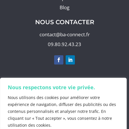
Blog
NOUS CONTACTER
contact@ba-connect.fr
09.80.92.43.23
S'abonner à notre newsletter
Nous respectons votre vie privée.
Nous utilisons des cookies pour améliorer votre
expérience de navigation, diffuser des publicités ou des
contenus personnalisés et analyser notre trafic. En
©2025 by
BA Info
cliquant sur « Tout accepter », vous consentez à notre
Mentions Légales
.
utilisation des cookies.