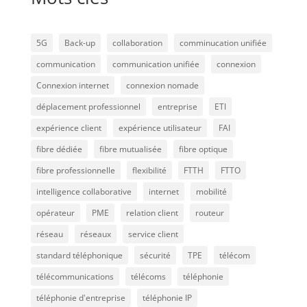
5G
Back-up
collaboration
comminucation unifiée
communication
communication unifiée
connexion
Connexion internet
connexion nomade
déplacement professionnel
entreprise
ETI
expérience client
expérience utilisateur
FAI
fibre dédiée
fibre mutualisée
fibre optique
fibre professionnelle
flexibilité
FTTH
FTTO
intelligence collaborative
internet
mobilité
opérateur
PME
relation client
routeur
réseau
réseaux
service client
standard téléphonique
sécurité
TPE
télécom
télécommunications
télécoms
téléphonie
téléphonie d'entreprise
téléphonie IP