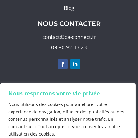
Blog
NOUS CONTACTER
contact@ba-connect.fr
09.80.92.43.23
S'abonner à notre newsletter
Nous respectons votre vie privée.
Nous utilisons des cookies pour améliorer votre
expérience de navigation, diffuser des publicités ou des
contenus personnalisés et analyser notre trafic. En
©2025 by
BA Info
cliquant sur « Tout accepter », vous consentez à notre
Mentions Légales
.
utilisation des cookies.