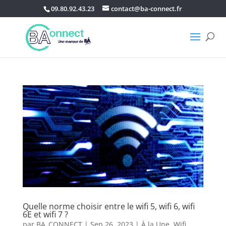
09.80.92.43.23
contact@ba-connect.fr
Quelle norme choisir entre le wifi 5, wifi 6, wifi
6E et wifi 7 ?
par
BA_CONNECT
|
Sep 26, 2023
|
À la Une
,
Wifi