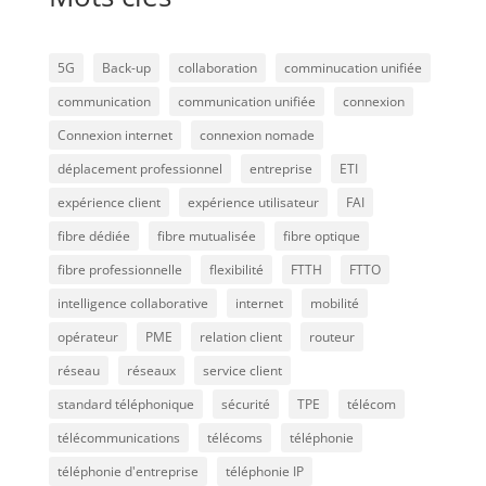
5G
Back-up
collaboration
comminucation unifiée
communication
communication unifiée
connexion
Connexion internet
connexion nomade
déplacement professionnel
entreprise
ETI
expérience client
expérience utilisateur
FAI
fibre dédiée
fibre mutualisée
fibre optique
fibre professionnelle
flexibilité
FTTH
FTTO
intelligence collaborative
internet
mobilité
opérateur
PME
relation client
routeur
réseau
réseaux
service client
standard téléphonique
sécurité
TPE
télécom
télécommunications
télécoms
téléphonie
téléphonie d'entreprise
téléphonie IP