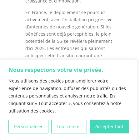
croissance et d’innovation.
En France, le déploiement se poursuit
activement, avec l’installation progressive
d’antennes de nouvelle génération. Si les
bénéfices sont déjà perceptibles, le plein
potentiel de la 5G se révélera pleinement
d’ici 2025. Les entreprises qui sauront
anticiper cette transition auront une
longueur d’avance dans la course à la
Nous respectons votre vie privée.
compétitivité.
Nous utilisons des cookies pour améliorer votre
En savoir plus :
Parlons 5G : où en est-on
expérience de navigation, diffuser des publicités ou des
1 an après son lancement ?
contenus personnalisés et analyser notre trafic. En
cliquant sur « Tout accepter », vous consentez à notre
utilisation des cookies.
N’hésitez pas à
contacter
l’équipe BA Info
pour tout renseignements
Personnaliser
Tout rejeter
Accepter tout
supplémentaires.