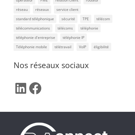
opérateur
PME
relation client
routeur
réseau
réseaux
service client
standard téléphonique
sécurité
TPE
télécom
télécommunications
télécoms
téléphonie
téléphonie d'entreprise
téléphonie IP
Téléphonie mobile
télétravail
VoIP
éligibilité
Nos réseaux sociaux
LinkedIn
Facebook