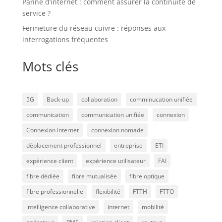
Panne d’internet : comment assurer la continuité de
service ?
Fermeture du réseau cuivre : réponses aux
interrogations fréquentes
Mots clés
5G
Back-up
collaboration
comminucation unifiée
communication
communication unifiée
connexion
Connexion internet
connexion nomade
déplacement professionnel
entreprise
ETI
expérience client
expérience utilisateur
FAI
fibre dédiée
fibre mutualisée
fibre optique
fibre professionnelle
flexibilité
FTTH
FTTO
intelligence collaborative
internet
mobilité