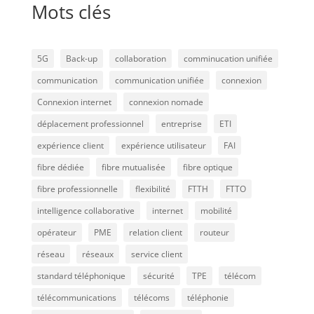
Mots clés
5G
Back-up
collaboration
comminucation unifiée
communication
communication unifiée
connexion
Connexion internet
connexion nomade
déplacement professionnel
entreprise
ETI
expérience client
expérience utilisateur
FAI
fibre dédiée
fibre mutualisée
fibre optique
fibre professionnelle
flexibilité
FTTH
FTTO
intelligence collaborative
internet
mobilité
opérateur
PME
relation client
routeur
réseau
réseaux
service client
standard téléphonique
sécurité
TPE
télécom
télécommunications
télécoms
téléphonie