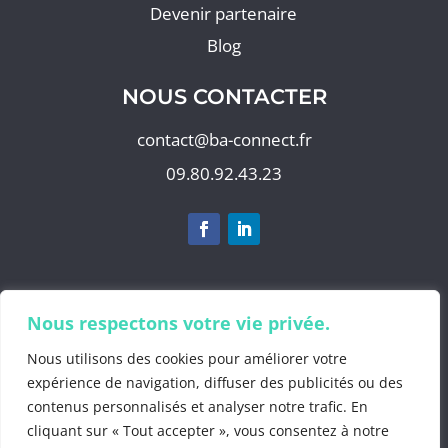
Devenir partenaire
Blog
NOUS CONTACTER
contact@ba-connect.fr
09.80.92.43.23
S'abonner à notre newsletter
Nous respectons votre vie privée.
Nous utilisons des cookies pour améliorer votre
expérience de navigation, diffuser des publicités ou des
contenus personnalisés et analyser notre trafic. En
©2025 by
BA Info
cliquant sur « Tout accepter », vous consentez à notre
Mentions Légales
.