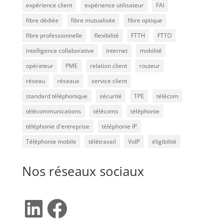
expérience client
expérience utilisateur
FAI
fibre dédiée
fibre mutualisée
fibre optique
fibre professionnelle
flexibilité
FTTH
FTTO
intelligence collaborative
internet
mobilité
opérateur
PME
relation client
routeur
réseau
réseaux
service client
standard téléphonique
sécurité
TPE
télécom
télécommunications
télécoms
téléphonie
téléphonie d'entreprise
téléphonie IP
Téléphonie mobile
télétravail
VoIP
éligibilité
Nos réseaux sociaux
LinkedIn
Facebook