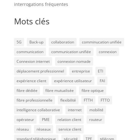
interrogations fréquentes
Mots clés
5G
Back-up
collaboration
comminucation unifiée
communication
communication unifiée
connexion
Connexion internet
connexion nomade
déplacement professionnel
entreprise
ETI
expérience client
expérience utilisateur
FAI
fibre dédiée
fibre mutualisée
fibre optique
fibre professionnelle
flexibilité
FTTH
FTTO
intelligence collaborative
internet
mobilité
opérateur
PME
relation client
routeur
réseau
réseaux
service client
standard téléphonique
sécurité
TPE
télécom