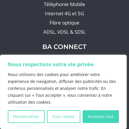
Téléphonie Mobile
Internet 4G et 5G
Fibre optique
ADSL, VDSL & SDSL
BA CONNECT
Qui sommes-nous ?
Nous respectons votre vie privée.
Nos engagements
Nous utilisons des cookies pour améliorer votre
Notre équipe
expérience de navigation, diffuser des publicités ou des
Le groupe BA INFO
contenus personnalisés et analyser notre trafic. En
cliquant sur « Tout accepter », vous consentez à notre
Devenir partenaire
utilisation des cookies.
Blog
Personnaliser
Tout rejeter
Accepter tout
NOUS CONTACTER