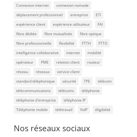
Connexion internet
connexion nomade
déplacement professionnel
entreprise
ETI
expérience client
expérience utilisateur
FAI
fibre dédiée
fibre mutualisée
fibre optique
fibre professionnelle
flexibilité
FTTH
FTTO
intelligence collaborative
internet
mobilité
opérateur
PME
relation client
routeur
réseau
réseaux
service client
standard téléphonique
sécurité
TPE
télécom
télécommunications
télécoms
téléphonie
téléphonie d'entreprise
téléphonie IP
Téléphonie mobile
télétravail
VoIP
éligibilité
Nos réseaux sociaux