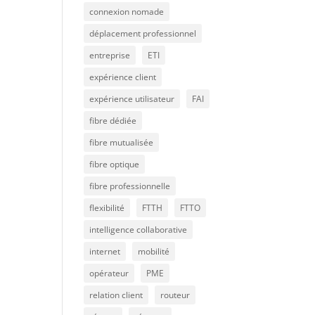
connexion nomade
déplacement professionnel
entreprise
ETI
expérience client
expérience utilisateur
FAI
fibre dédiée
fibre mutualisée
fibre optique
fibre professionnelle
flexibilité
FTTH
FTTO
intelligence collaborative
internet
mobilité
opérateur
PME
relation client
routeur