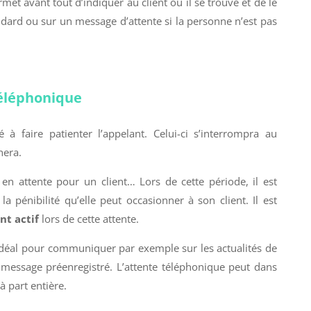
met avant tout d’indiquer au client où il se trouve et de le
dard ou sur un message d’attente si la personne n’est pas
téléphonique
 à faire patienter l’appelant. Celui-ci s’interrompra au
hera.
 en attente pour un client… Lors de cette période, il est
 la pénibilité qu’elle peut occasionner à son client. Il est
nt actif
lors de cette attente.
 idéal pour communiquer par exemple sur les actualités de
n message préenregistré. L’attente téléphonique peut dans
à part entière.