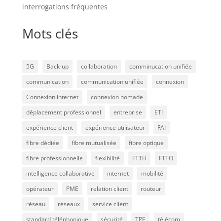
interrogations fréquentes
Mots clés
5G
Back-up
collaboration
comminucation unifiée
communication
communication unifiée
connexion
Connexion internet
connexion nomade
déplacement professionnel
entreprise
ETI
expérience client
expérience utilisateur
FAI
fibre dédiée
fibre mutualisée
fibre optique
fibre professionnelle
flexibilité
FTTH
FTTO
intelligence collaborative
internet
mobilité
opérateur
PME
relation client
routeur
réseau
réseaux
service client
standard téléphonique
sécurité
TPE
télécom